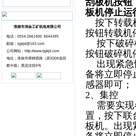
刮板机按钮
板机停止运
按下转载
淮南市润金工矿机电有限公司
按钮转载机
电话：0554-2661400 6644395
按下破碎
邮箱：rjgkjd@163.com
按钮破碎机
公司网站：http://www.rjgkjd.com
地址：淮南市舜耕西路（原X006道田
出现紧急
蔡中路）黑泥洼段9号
备将立即停
感器即可；
2
、集控
需要实现
置，按下联
板机。出现